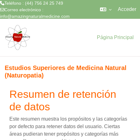
Teléfono : (44) 756 24 25 749
Acceder
Correo electrónico :
info@amazingnaturalmedicine.com
Salta al contenido principal
Página Principal
Estudios Superiores de Medicina Natural
(Naturopatia)
Resumen de retención
de datos
Este resumen muestra los propósitos y las categorías
por defecto para retener datos del usuario. Ciertas
áreas pudieran tener propósitos y categorías más