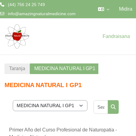
: (44) 756 24 25 749
Midira
:
info@amazingnaturalmedicine.com
Skip to main content
Fandraisana
Taranja
MEDICINA NATURAL I GP1
MEDICINA NATURAL I GP1
Search cour
Karazana taranja
Search cou
Primer Año del Curso Profesional de Naturopatia -