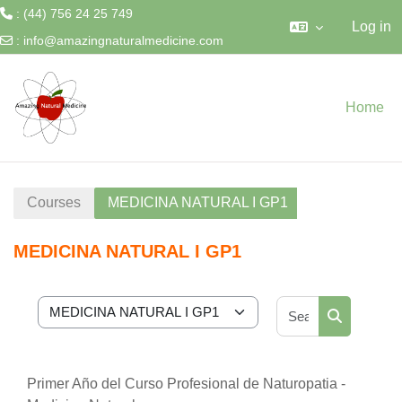
: (44) 756 24 25 749
Log in
:
info@amazingnaturalmedicine.com
Skip to main content
Home
Courses
MEDICINA NATURAL I GP1
MEDICINA NATURAL I GP1
Search cour
Course categories
Search cou
Primer Año del Curso Profesional de Naturopatia -