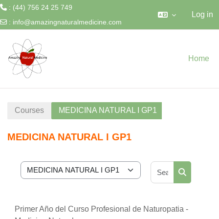
: (44) 756 24 25 749
Log in
:
info@amazingnaturalmedicine.com
Salta pa contenido mayo
Home
Courses
MEDICINA NATURAL I GP1
MEDICINA NATURAL I GP1
Search cour
Course categories
Search cou
Primer Año del Curso Profesional de Naturopatia -