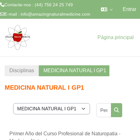
Contacte-nos : (44) 756 24 25 749
Entrar
E-mail :
info@amazingnaturalmedicine.com
Ir para o conteúdo principal
Página principal
Disciplinas
MEDICINA NATURAL I GP1
MEDICINA NATURAL I GP1
Pesquisar di
Categorias de disciplinas
Pesquisar d
Primer Año del Curso Profesional de Naturopatia -