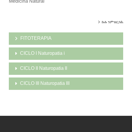
Medicina Natural
ኩሉ ንምዝርጋሕ
FITOTERAPIA
CICLO I Naturopatia i
CICLO II Naturopatia II
CICLO III Naturopatia III