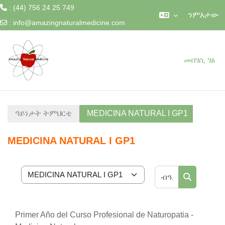
: (44) 756 24 25 749
ንምእታው
:
info@amazingnaturalmedicine.com
ናብ ቀንዲ ትሕዝቶ ንምዝላል
መበገሲ ገፅ
ዓይነታት ትምህርቲ
MEDICINA NATURAL I GP1
MEDICINA NATURAL I GP1
ብዓይነታት ትም
ክፍልታት ዓይነት ትምህርቲ
ብዓይነታት 
Primer Año del Curso Profesional de Naturopatia -