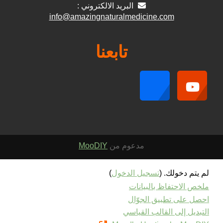
البريد الالكتروني :
info@amazingnaturalmedicine.com
تابعنا
مدعوم من
MooDIY
لم يتم دخولك. (
تسجيل الدخول
)
ملخص الاحتفاظ بالبيانات
احصل على تطبيق الجوّال
التبديل إلى القالب القياسي