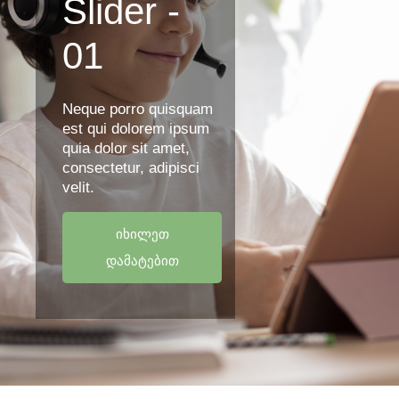
Slider -
01
Neque porro quisquam
est qui dolorem ipsum
quia dolor sit amet,
consectetur, adipisci
velit.
იხილეთ
დამატებით