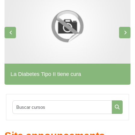
La Diabetes Tipo II tiene cura
Buscar cu
Buscar c