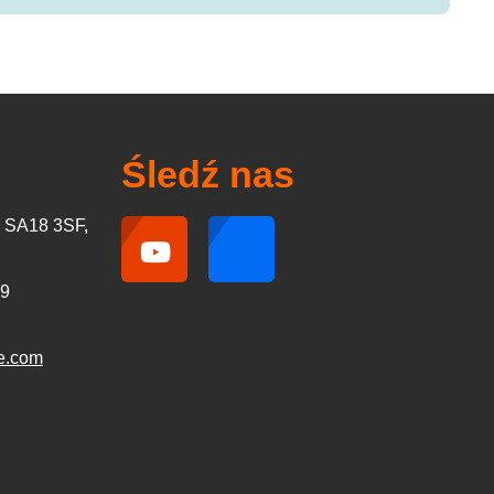
Śledź nas
, SA18 3SF,
49
e.com