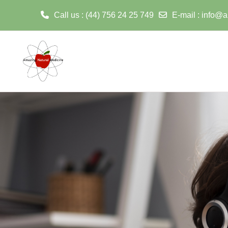
Call us
: (44) 756 24 25 749
E-mail
:
info@a
Негізгі мазмұнға