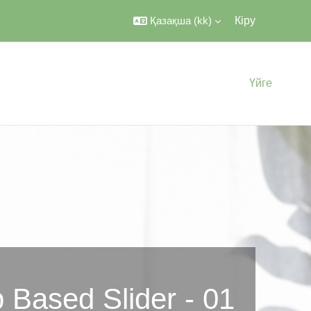
Қазақша ‎(kk)‎
Кіру
Үйге
 Based Slider - 01