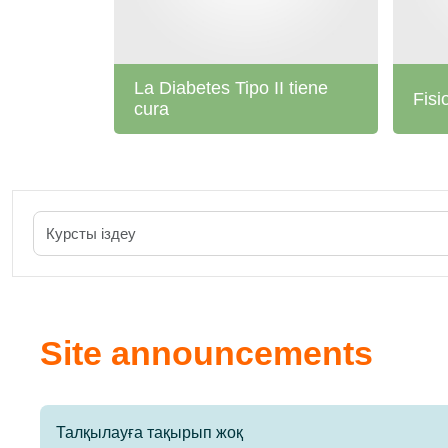
La Diabetes Tipo II tiene
Fisi
cura
Site announcements
Талқылауға тақырып жоқ