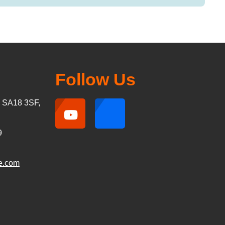
Follow Us
, SA18 3SF,
9
e.com